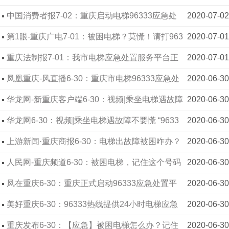
备安全监察科科长 陈宏
中国消费者报7-02：重庆启动电梯96333应急处
2020-07-02
置平台试点
第1眼-重庆广电7-01：被困电梯？莫慌！请打963
2020-07-01
33
重庆法制报7-01：我市电梯应急处置服务平台正
2020-07-01
式启动 市民被困电梯可拨打96333求救
凤凰重庆-风直播6-30：重庆市电梯96333应急处
2020-06-30
置现场演示观摩会举行
华龙网-新重庆客户端6-30：视频|乘坐电梯遇故障
2020-06-30
不要慌 “96333”来帮忙
华龙网6-30：视频|乘坐电梯遇故障不要慌 “9633
2020-06-30
3”来帮忙
上游新闻·重庆商报6-30：电梯出故障被困咋办？
2020-06-30
电梯96333应急处置平台来了！
人民网-重庆频道6-30：被困电梯，记住这个号码
2020-06-30
能救命
凤在重庆6-30：重庆正式启动96333应急处置平
2020-06-30
台建设
美好重庆6-30：96333热线提供24小时电梯应急
2020-06-30
服务 被困电梯再也不慌
重庆发布6-30：【应急】被困电梯怎么办？记住
2020-06-30