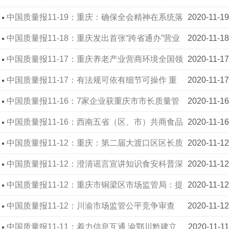
法案件
中国质量报11-19：重庆：确保全会精神在系统落
2020-11-19
实落地
中国质量报11-18：重庆发出首张“跨省通办”营业
2020-11-18
执照
中国质量报11-17：重庆养老产业营商环境全国领
2020-11-17
先
中国质量报11-17：有法规可依有细节可操作 重
2020-11-17
庆市市场监管局公示10条企业监管政策
中国质量报11-16：7家企业获重庆市市长质量管
2020-11-16
理奖和提名奖
中国质量报11-16：西南五省（区、市）共商食品
2020-11-16
安全风险预警协作
中国质量报11-12：重庆：第二届大渡口区区长质
2020-11-12
量管理奖企业答辩会举行
中国质量报11-12：澄清谣言宣讲知识食安科普深
2020-11-12
入千家万户
中国质量报11-12：重庆市铜梁区市场监管局：提
2020-11-12
升服务质量 优化审批流程
中国质量报11-12：川渝市场监管公平竞争审查
2020-11-12
第三方交叉互评工作启动
中国质量报11-11：着力信息互通 渝鄂川黔建立
2020-11-11