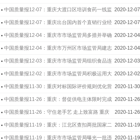
场环境
中国质量报12-07：重庆大渡口区培训食药一线监
2020-12-07
管员
中国质量报12-07：重庆出台国内首个直销行业经
2020-12-07
营合规指引
中国质量报12-04：重庆市市场监管局多措并举确
2020-12-04
保转供电降价红利全面有效传导到终端用户
中国质量报12-04：重庆市万州区市场监管局建志
2020-12-04
愿者队伍 展市场监管人风采
中国质量报12-03：重庆市市场监管局组织食品连
2020-12-03
锁企业进行公开承诺
中国质量报12-02：重庆市市场监管局积极运用大
2020-12-02
数据、人工智能治理传销
中国质量报11-30：重庆对标国际评价规则优化营
2020-11-30
商环境见实效
中国质量报11-26：重庆：督促供电主体限时完成
2020-11-26
整治
中国质量报11-26：守住老手艺 走上致富路 重庆
2020-11-26
市南川区市场监管局创新食品小作坊监管帮扶机制
中国质量报11-19：重庆：江北区查扣两批国家二
2020-11-19
级保护动物 29条胭脂鱼明月湖水库安家
中国质量报11-19：重庆市市场监管局曝光一批违
2020-11-19