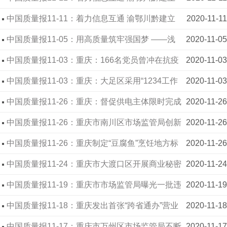
长江禁捕跨区域合作机制
中国质量报11-11：着力信息互通 渝鄂川黔建立
2020-11-11
长江禁捕跨区域合作机制
中国质量报11-05：用高质量筑牢强国梦 ——浅
2020-11-05
谈基层市场监管部门如何助力推进质量强国建设
中国质量报11-03：重庆：166名党员曾冲在抗疫
2020-11-03
一线 九龙坡区市场监管局荣获先进集体
中国质量报11-03：重庆：大足区采用“1234工作
2020-11-03
法”开展“医疗器械宣传周”活动
中国质量报11-26：重庆：督促供电主体限时完成
2020-11-26
整治
中国质量报11-26：重庆市南川区市场监管局创新
2020-11-26
食品小作坊监管帮扶机制
中国质量报11-26：重庆制定“豆腐鱼”烹饪地方标
2020-11-26
准
中国质量报11-24：重庆市大渡口区开展商业秘密
2020-11-24
保护培训
中国质量报11-19：重庆市市场监管局曝光一批违
2020-11-19
法案件
中国质量报11-18：重庆发出首张“跨省通办”营业
2020-11-18
执照
中国质量报11-17：重庆市万州区市场监管局不断
2020-11-17