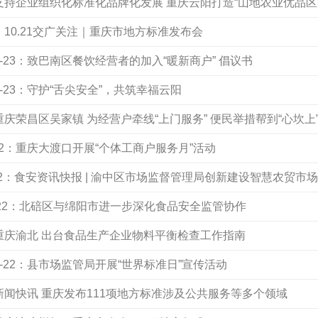
：支持企业组织化标准化品牌化发展 重庆云阳打造“山地农业优品区
4：10.21交广关注｜重庆市地方标准发布会
-23：致巴南区餐饮经营者的加入“暖新商户” 倡议书
-23：守护“舌尖安全”，共筑幸福云阳
：重庆荣昌区吴家镇 为经营户牵线“上门服务” 便民举措帮到“心坎上
22：重庆大渡口开展“个体工商户服务月”活动
-22：食安资讯快报 | 渝中区市场监督管理局创新建设智慧农贸市场
-22：北碚区与绵阳市进一步深化食品安全监管协作
：重庆渝北 出台食品生产企业物料平衡检查工作指南
-22：县市场监管局开展“世界标准日”宣传活动
：新闻快讯 重庆发布111项地方标准涉及公共服务等多个领域