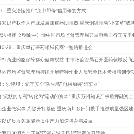
29：重庆涪陵推广“免申即修”信用修复方式
：将知识产权作为产业发展加速器助推器 重庆铜梁推动“小艾草”成
：【德法相伴 文明渝中】渝中区市场监督管理局开展电动自行车充电
10-28：重庆举行医药领域反商业贿赂推进会
8：严打商业贿赂保障群众健康权益 市市场监管局召开医药领域反商
：大足区市场监督管理局持续开展特种作业人员安全技术考核培训专
28：沙坪坝：筑牢安全“防火墙” 电梯加装“阻车器”
：将“沉默的专利”转化为“流动的资本” 重庆万州知识产权质押融资
：为企业做实事 为提升打基础 重庆南川多部门携手推进质量强区
长寿区以优质服务赋能新质生产力加速培育与发展
：大渡口区消委会开展“沉浸式游乐场所”消费体察活动