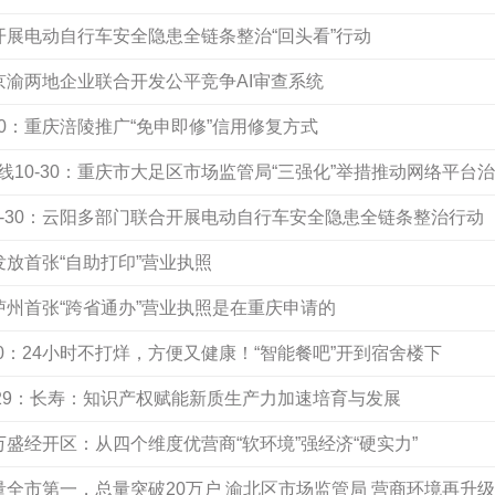
州开展电动自行车安全隐患全链条整治“回头看”行动
：京渝两地企业联合开发公平竞争AI审查系统
30：重庆涪陵推广“免申即修”信用修复方式
10-30：重庆市大足区市场监管局“三强化”举措推动网络平台
0-30：云阳多部门联合开展电动自行车安全隐患全链条整治行动
盛发放首张“自助打印”营业执照
川泸州首张“跨省通办”营业执照是在重庆申请的
-30：24小时不打烊，方便又健康！“智能餐吧”开到宿舍楼下
-29：长寿：知识产权赋能新质生产力加速培育与发展
：万盛经开区：从四个维度优营商“软环境”强经济“硬实力”
增量全市第一，总量突破20万户 渝北区市场监管局 营商环境再升级