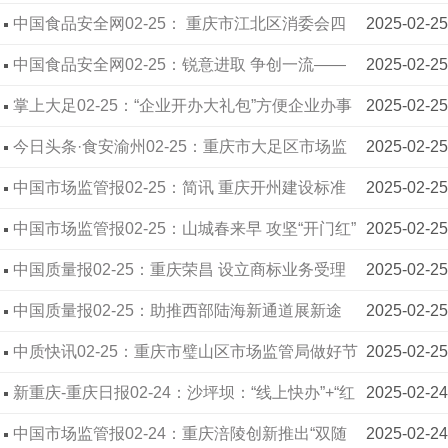
新开展食品安全“你点我检 服务惠民生”进赛场活动
中国食品安全网02-25： 重庆市江北区消委会四
2025-02-25
度蝉联川渝消费维权案例一等奖，创新“消委+N”模
中国食品安全网02-25：锐意进取 争创一流——
2025-02-25
式获高度赞誉
重庆市大渡口区市场监管局奋力推进市场监管工作
掌上大足02-25：“企业开办大礼包”方便企业办事
2025-02-25
再上新台阶
节约成本200余万元
今日头条·食安渝州02-25：重庆市大足区市场监
2025-02-25
管局“三力齐发”助力经营主体高质量发展
中国市场监管报02-25：简讯 重庆开州建设标准
2025-02-25
化蓝莓基地130亩
中国市场监管报02-25：山城春来早 攻坚“开门红”
2025-02-25
——重庆市市场监管部门实干开新局护航高质量发
中国质量报02-25：重庆荣昌 设立商标业务受理
2025-02-25
展侧记
窗口助推川渝商标品牌经济发展
中国质量报02-25：助推西部陆海新通道展新途
2025-02-25
重庆秀山着力做好产业链供应链联动提升护航通道
中质快讯02-25：重庆市璧山区市场监管局做好节
2025-02-25
发展
后复工复产期间特种设备安全监管
新重庆-重庆日报02-24：沙坪坝：“线上快办”+“红
2025-02-24
岩代办” 让企业办证“不出村”
中国市场监管报02-24：重庆涪陵创新推出“双随
2025-02-24