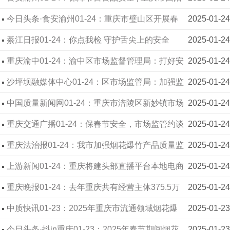
县市场监督管理局开展节前安全检查 守护市民安心
今日头条·食安渝州01-24：重庆市璧山区开展春
2025-01-24
过节
节前食品安全和特种设备安全检查工作
綦江日报01-24：你点我检 守护舌尖上的安全
2025-01-24
重庆渝中01-24：渝中区市场监督管理局：打好安
2025-01-24
全检查“组合拳” 拧紧冬季取暖“安全阀”
沙坪坝融媒体中心01-24：区市场监管局：加强监
2025-01-24
督检查 护航群众过节
中国质量新闻网01-24：重庆市涪陵区新妙镇市场
2025-01-24
监管所开展烟花爆竹质量安全检查
重庆交通广播01-24：保春节安全，市场监管约谈
2025-01-24
烟花爆竹质量监督抽查不合格销售企业
重庆法治报01-24：我市加强烟花爆竹产品质量监
2025-01-24
管 约谈14家抽检不合格销售企业
上游新闻01-24：重庆将建头部直播平台本地电商
2025-01-24
主体库 开展对抖音、小红书等新模式监管
重庆晚报01-24：去年重庆共有经营主体375.5万
2025-01-24
户，位居直辖市之首
中质快讯01-23：2025年重庆市流通领域烟花爆
2025-01-23
竹产品质量约谈会召开
今日头条·抖in重庆01-23：2025年春节期间烟花
2025-01-23