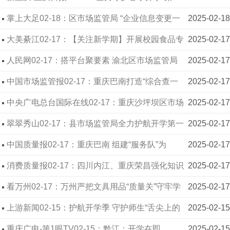
餐” 重庆高新区5部门开展联合检查
掌上大足02-18：区市场监管局 “企业信息变更一
2025-02-18
件事”改革 让企业办事更高效
大美綦江02-17：【关注新学期】开展校园食品专
2025-02-17
项检查 守护师生“舌尖上的安全”
人民网02-17：搭平台聚要素 渝北区市场监管局
2025-02-17
助力民营经济向“新”求“质”
中国市场监管报02-17：重庆巴南打造“综合查一
2025-02-17
次”运用新场景
中央广电总台国际在线02-17：重庆沙坪坝区市场
2025-02-17
监管局严把安全关 护航开学季食品安全
翠翠秀山02-17：县市场监管局全力护航开学第一
2025-02-17
餐 筑牢校园食品安全防线
中国质量报02-17：重庆巴南 组建“服务队”为
2025-02-17
企“开药方”
消费质量报02-17：四川内江、重庆荣昌强化知识
2025-02-17
产权协同合作
看万州02-17：万州严把文具用品“质量关”守牢学
2025-02-17
生消费“安全线”
上游新闻02-15：护航开学季 守护师生“舌尖上的
2025-02-15
安全”
重庆广电-第1眼TV02-15：黔江：开学在即
2025-02-15