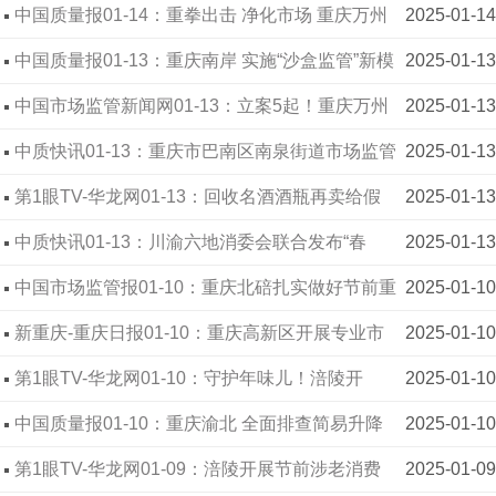
中国质量报01-14：重拳出击 净化市场 重庆万州
2025-01-14
联合七大品牌打击“假冒名酒”见成效
中国质量报01-13：重庆南岸 实施“沙盒监管”新模
2025-01-13
式助力经营主体效益提升
中国市场监管新闻网01-13：立案5起！重庆万州
2025-01-13
打击“假冒名酒”
中质快讯01-13：重庆市巴南区南泉街道市场监管
2025-01-13
所开展“游摊贩药”集中整治工作
第1眼TV-华龙网01-13：回收名酒酒瓶再卖给假
2025-01-13
酒制售者 罚！
中质快讯01-13：川渝六地消委会联合发布“春
2025-01-13
节”消费提示
中国市场监管报01-10：重庆北碚扎实做好节前重
2025-01-10
点领域市场监管工作
新重庆-重庆日报01-10：重庆高新区开展专业市
2025-01-10
场安全检查护航“安心年”
第1眼TV-华龙网01-10：守护年味儿！涪陵开
2025-01-10
展“年夜饭”食品安全专项执法
中国质量报01-10：重庆渝北 全面排查简易升降
2025-01-10
设备安全隐患
第1眼TV-华龙网01-09：涪陵开展节前涉老消费
2025-01-09