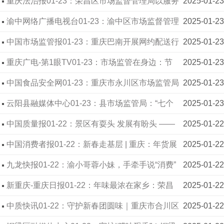
区开展节前食品安全专项检查
重庆法治报01-23：荣昌区市场监督管理局以服务
2025-01-23
型监管新模式 助力营商环境持续优化
渝中网络广播电视台01-23：渝中区市场监督管理
2025-01-23
局：重点巡查“靶向”监管 守护群众“舌尖上的安全”
中国市场监管报01-23：重庆巴南开展网约配送行
2025-01-23
业新春送温暖活动
重庆广电-第1眼TV01-23：市场监管在身边：节
2025-01-23
前专项排查 保障市民吃得放心
中国食品安全网01-23：重庆市永川区市场监管局
2025-01-23
开展“俄罗斯商品馆”专项检查
云阳县融媒体中心01-23：县市场监管局：“七个
2025-01-23
加强”做好春节服务保障
中国质量报01-22：景区有耍头 发展有盼头 ——
2025-01-22
重庆渝北区市场监管部门悉心呵护旅游市场
中国消费者报01-22：新春走基层 | 重庆：年货展
2025-01-22
销到哪 市场监管就跟到哪
九龙快报01-22：渝小哥蓉小妹，手牵手说“消费”
2025-01-22
| 练就“火眼金睛”，识别消费陷阱，守好“过年钱”！
新重庆-重庆日报01-22：年味最浓在家乡：荣昌
2025-01-22
本土年货受青睐
中质快讯01-22：守护新春团圆味｜重庆市合川区
2025-01-22