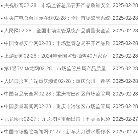
管工作座谈会
央视影音02-28：市场监管总局召开产品质量安全
2025-02-28
监管工作座谈会
中央广电总台国际在线02-28：全国市场监管系统
2025-02-28
产品质量安全监管工作座谈会在渝召开
人民网02-28：全国市场监管系统产品质量安全监
2025-02-28
管工作座谈会在渝召开
中国食品安全网02-28：市场监管总局召开产品质
2025-02-28
量安全监管工作座谈会
上游新闻02-28：2024年全国监督抽查40万家企
2025-02-28
业，处置不合格产品9.7万批次
第1眼TV-华龙网02-28：市场监管总局产品质量
2025-02-28
安全监管工作座谈会在重庆召开
人民日报客户端重庆频道02-28：重庆合川：数字
2025-02-28
赋能政务公开+服务·着力提升服务群众质效
中国食品安全网02-28：重庆市巴南区市场监管局
2025-02-28
举办“党建引领·赋能企业·共话未来”主题沙龙活动
中国质量新闻网02-28：重庆市涪陵区市场监管局
2025-02-28
运用“首违不罚”处置一起食品违法案件
九龙快报02-27：九龙坡区重拳出击！五类高风险
2025-02-27
农产品遭“地毯式”排查，守护市民餐桌安全
中国市场监管新闻网02-27：新车大灯进水屡修不
2025-02-27