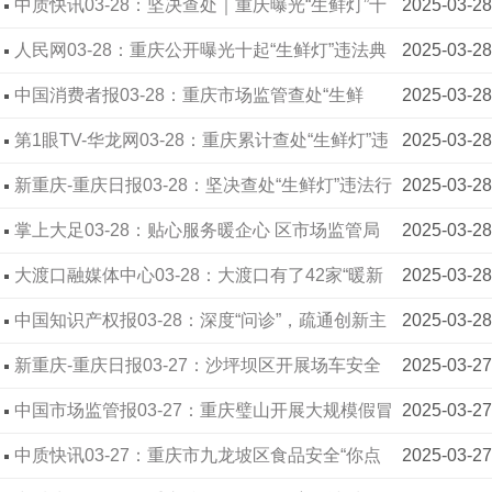
督管理局和天天630联合推出的节目《市场监管在身
中质快讯03-28：坚决查处｜重庆曝光“生鲜灯”十
2025-03-28
边》
个典型案例
人民网03-28：重庆公开曝光十起“生鲜灯”违法典
2025-03-28
型案件
中国消费者报03-28：重庆市场监管查处“生鲜
2025-03-28
灯”违法行为 曝光10起典型案例
第1眼TV-华龙网03-28：重庆累计查处“生鲜灯”违
2025-03-28
法案件91件 公开曝光十起典型案例
新重庆-重庆日报03-28：坚决查处“生鲜灯”违法行
2025-03-28
为！重庆曝光十起典型案例
掌上大足03-28：贴心服务暖企心 区市场监管局
2025-03-28
为外资企业落地提速加码
大渡口融媒体中心03-28：大渡口有了42家“暖新
2025-03-28
商户”，他们可以做这些事
中国知识产权报03-28：深度“问诊”，疏通创新主
2025-03-28
体融资梗阻
新重庆-重庆日报03-27：沙坪坝区开展场车安全
2025-03-27
专项排查整治 发现并整改安全隐患20余个
中国市场监管报03-27：重庆璧山开展大规模假冒
2025-03-27
伪劣商品集中销毁行动
中质快讯03-27：重庆市九龙坡区食品安全“你点
2025-03-27