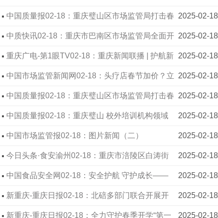
首例案件完成查办
中国质量报02-18：重庆璧山区市场监管局打击春
2025-02-18
节消费加价行为
中质快讯02-18：重庆市巴南区市场监管局全面开
2025-02-18
展电动自行车充电收费专项检查
重庆广电-第1眼TV02-18：重庆新闻联播 | 护航新
2025-02-18
学期 关爱不间断
中国市场监管新闻网02-18：头疗店春节加价？立
2025-02-18
案！
中国质量报02-18：重庆璧山区市场监管局打击春
2025-02-18
节消费加价行为
中国质量报02-18：重庆璧山 校外培训机构领域
2025-02-18
首例案件完成查办
中国市场监管报02-18：图片新闻（二）
2025-02-18
今日头条·食安渝州02-18：重庆市涪陵区白涛街
2025-02-18
道：开学第一天 护航校园“第一餐”
中国食品安全网02-18：安全护航 守护成长——
2025-02-18
重庆北碚多部门联合开展开学季校园安全检查
新重庆-重庆日报02-18：北碚多部门联合开展开
2025-02-18
学季校园安全检查
新重庆-重庆日报02-18：全力守护春季开学“第一
2025-02-18