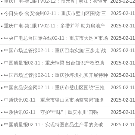
重庆广电-第1眼TV02-12：闹元宵 | 綦江：检查元
2025-02-12
宵食品市场 守护舌尖上的安全
今日头条·食安渝州02-11：重庆市璧山区围绕“三
2025-02-11
推动三破解”有效提升食品安全治理质效
重庆广电-第1眼TV02-11：多措并举 助力房地产
2025-02-11
与建筑业企稳回升
中央广电总台国际在线02-11：重庆市大足区市场
2025-02-11
监管局贴心助企获赠锦旗
中国市场监管报02-11：重庆巴南实施“三步走”战
2025-02-11
略培育个体工商户
中国质量报02-11：重庆铜梁 出台知识产权资助
2025-02-11
奖励办法
中国市场监管报02-11：重庆沙坪坝扎实开展特种
2025-02-11
设备安全检查行动
中国食品安全网02-11：重庆市璧山区围绕“三推
2025-02-11
动三破解”有效提升食品安全治理质效
中质快讯02-11：重庆市璧山区市场监管局“服务
2025-02-11
+指导”助力巴蜀中学食堂顺利供餐
中质快讯02-11：守护“年味”｜重庆永川“四强
2025-02-11
化”织密春节食品安全网
中国质量报02-11：实现特医食品生产零的突破
2025-02-11