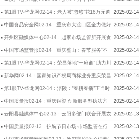
“食”刻守护师生“舌尖上的安全”
第1眼TV-华龙网02-14：老人被“忽悠”花18万元购
2025-02-14
美容护肤仪、保健品 北碚区市场监管局出手了！
中国食品安全网02-14：重庆市大渡口区全力做好
2025-02-14
2025年春季开学校园食品安全工作筑牢校园“舌尖防
开州区融媒体中心02-14：赵家市场监管所开展食
2025-02-14
线”
品生产企业专项检查
中国市场监管报02-14：重庆璧山：春节服务“不
2025-02-14
打烊” 年报指导暖企心
第1眼TV-华龙网02-14：荣昌落地“一扇窗” 助力川
2025-02-14
渝商标品牌共融发展
新华网02-14：国家知识产权局商标业务重庆荣昌
2025-02-14
受理窗口启动运行
第1眼TV-华龙网02-14：涪陵：“春耕春播”正当时
2025-02-14
农资市场护航忙
中国质量报02-14：重庆铜梁 创新服务型执法方
2025-02-14
式 持续提升行风建设成效
云阳县融媒体中心02-13：云阳多部门联合开展农
2025-02-13
资生产销售执法检查
中国质量报02-13：护航节日市场·市场监管在行
2025-02-13
动