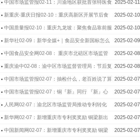
重庆荣昌区市场监管局助力华森公司获得川渝地区
中国市场监管报02-11：川渝地区获批首张特医食
2025-02-11
首张特医食品注册证书
品注册证书
新重庆-重庆日报02-10：重庆高新区开展节后食
2025-02-10
品安全专项检查
中国质量报02-10：重庆九龙坡：聚焦食品靠前服
2025-02-10
务 传统产业焕发新生
新华社02-09：新华全媒+｜食品安全新国标怎么
2025-02-09
解读 请您查收
中国食品安全网02-08： 重庆市北碚区市场监管
2025-02-08
局“监管+”助推食品添加剂新标准施行
重庆渝中02-08：渝中区市场监督管理局：节后复
2025-02-08
工“节奏”快 特种设备“体检”忙
中国市场监管报02-07：抽检什么，老百姓说了算
2025-02-07
——重庆市涪陵区“你点我检”抽检化妆品侧记
中国市场监管报02-07：铜『新』同行 『新』心
2025-02-07
相印 重庆铜梁开展网约配送员新春走访慰问活动
人民网02-07：渝北区市场监管局推动专利转化
2025-02-07
质押融资占比重庆近两成
新华网02-07：新增重庆市专利奖奖励 铜梁新出
2025-02-07
台知识产权奖补专项政策
中国新闻网02-07：新增重庆市专利奖奖励 铜梁
2025-02-07