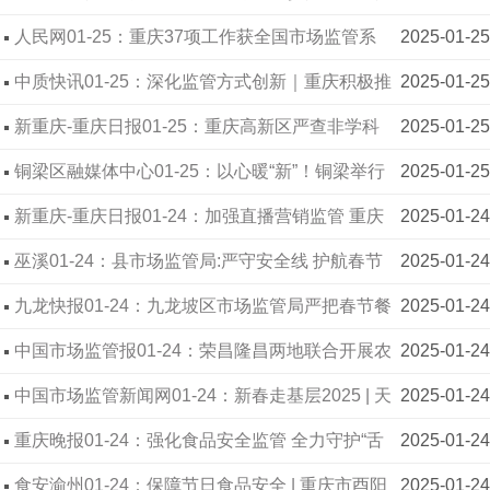
全全链条监管体系，全力保障群众“舌尖上的安全”
人民网01-25：重庆37项工作获全国市场监管系
2025-01-25
统推广
中质快讯01-25：深化监管方式创新｜重庆积极推
2025-01-25
动市场综合监管提质提效
新重庆-重庆日报01-25：重庆高新区严查非学科
2025-01-25
类校外培训机构食品安全
铜梁区融媒体中心01-25：以心暖“新”！铜梁举行
2025-01-25
外卖配送员迎新春座谈会
新重庆-重庆日报01-24：加强直播营销监管 重庆
2025-01-24
将建头部直播平台本地电商主体子库
巫溪01-24：县市场监管局:严守安全线 护航春节
2025-01-24
市场秩序
九龙快报01-24：九龙坡区市场监管局严把春节餐
2025-01-24
饮服务食品安全关，守护“舌尖上”的年味
中国市场监管报01-24：荣昌隆昌两地联合开展农
2025-01-24
村家宴食品安全检查
中国市场监管新闻网01-24：新春走基层2025 | 天
2025-01-24
下美酒“安陶”装
重庆晚报01-24：强化食品安全监管 全力守护“舌
2025-01-24
尖上的春节
食安渝州01-24：保障节日食品安全 | 重庆市酉阳
2025-01-24