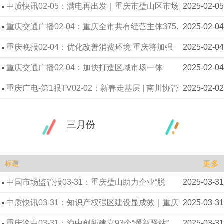
全阀”
中质快讯02-05：满电再出发｜重庆市璧山区市场
2025-02-05
监管局召开2025节后收心工作会
重庆交通广播02-04：重庆全市共有经营主体375.
2025-02-04
5万户，占比近7成都是个体工商户
重庆晚报02-04：优化改善消费环境 重庆将加强
2025-02-04
抖音、小红书等新业态监管
重庆交通广播02-04：加快打造区域市场一体
2025-02-04
化“川渝样板”，今年将出台川渝行政处罚案件评查标
重庆广电-第1眼TV02-02：新春走基层 | 南川协管
2025-02-02
准
员郑大姐：“碎碎念” 确保“舌尖安全”
三月份
更多
标题
中国市场监管报03-31：重庆璧山助力企业“脱
2025-03-31
困”护航经济发展
中质快讯03-31：知识产权强区建设显成效｜重庆
2025-03-31
璧山：万人发明专利拥有量渝西第一
重庆渝中03-31：渝中创新建立93个“暖新驿站”
2025-03-31