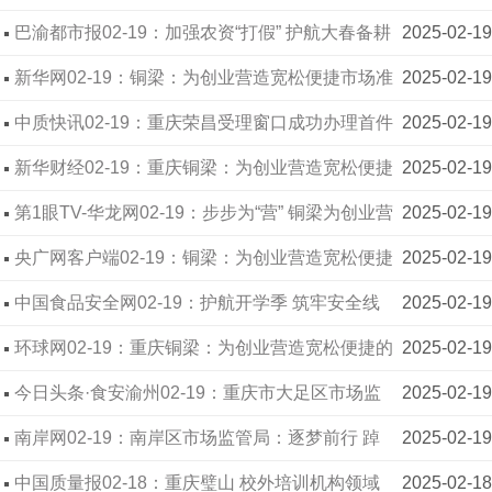
局“双随机·无扰督查”实现督查与减负两不误
巴渝都市报02-19：加强农资“打假” 护航大春备耕
2025-02-19
新华网02-19：铜梁：为创业营造宽松便捷市场准
2025-02-19
入环境
中质快讯02-19：重庆荣昌受理窗口成功办理首件
2025-02-19
商标业务
新华财经02-19：重庆铜梁：为创业营造宽松便捷
2025-02-19
市场准入环境
第1眼TV-华龙网02-19：步步为“营” 铜梁为创业营
2025-02-19
造宽松便捷市场准入环境
央广网客户端02-19：铜梁：为创业营造宽松便捷
2025-02-19
市场准入环境
中国食品安全网02-19：护航开学季 筑牢安全线
2025-02-19
——重庆璧山开展2025年春季校园周边食品安全专
环球网02-19：重庆铜梁：为创业营造宽松便捷的
2025-02-19
项检查
市场准入环境
今日头条·食安渝州02-19：重庆市大足区市场监
2025-02-19
管局大力推动集群注册 助力民营企业发展
南岸网02-19：南岸区市场监管局：逐梦前行 踔
2025-02-19
厉奋发 为新质生产力发展保驾护航
中国质量报02-18：重庆璧山 校外培训机构领域
2025-02-18