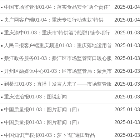
保护科
陵市监共谱成渝双城经济圈新篇章
中国市场监管报01-04：落实食品安全“两个责任”
2025-01-04
央广网客户端01-04：重庆专项行动查获“特供
2025-01-04
酒”1.1万余瓶
重庆渝中01-03：重庆市“特供酒”清源打链专项行
2025-01-03
动集中宣传活动在渝中举行
人民日报客户端重庆频道01-03：重庆落地运用首
2025-01-03
个“信用+执法”综合场景
綦江政务服务01-03：綦江区市场监管窗口暖心服
2025-01-03
务获企业点赞
开州区融媒体中心01-03：区市场监管局：聚焦市
2025-01-03
场主体“个转企” 转出民营经济发展新活力
到綦江01-03：直播丨发言人来了——市场监管服
2025-01-03
务“零距离” 新闻发布活动
重庆法治报01-03：图说新闻
2025-01-03
中国质量报01-03：图片新闻（四）
2025-01-03
中国质量报01-03：图片新闻（四）
2025-01-03
中国知识产权报01-03：萝卜“红”遍田野品
2025-01-03