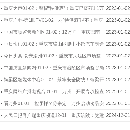
项行动集中宣传活动
重庆之声01-02：警惕“特供酒”！重庆已查获1.1万
2023-01-02
余瓶
重庆广电-第1眼TV01-02：对“特供酒”说不！重庆
2023-01-02
开展“特供酒”清源打链专项行动
中国市场监管新闻网01-02：12万户！重庆巴南
2023-01-02
经营主体数上新阶
中质快讯01-02：重庆市璧山区抓中小微汽车制造
2023-01-02
企业质量管理体系认证提升成效初显
今日头条·食安渝州01-02：重庆市大足区市场监
2023-01-02
管局多举措加强产品质量安全监管
中国质量新闻网01-02：重庆市涪陵区市场监管局
2023-01-02
开展火腿肠、香肠代加工行业食品安全专项整治
铜梁区融媒体中心01-02：筑牢安全防线！铜梁开
2023-01-02
展璧铜线特种设备安全检查
重庆网络广播电视台01-01：万州：开展专项检查
2025-01-01
确保节日食品安全
看万州01-01：检哪样？你来定！万州启动食品安
2023-01-01
全“你点我检”调查问卷征集活动
人民日报客户端重庆频道12-31：重庆涪陵：党建
2024-12-31
引领打造“小个专”示范集市