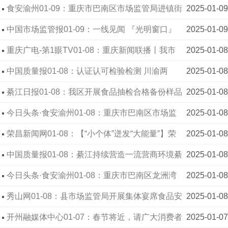
市场专项整治
食安渝州01-09：重庆市巴南区市场监管局进镇街
2025-01-09
开展“综合查一次 服务零距离 助企发展 惠民有感”主
中国市场监管报01-09：一线见闻 『光明窗口』
2025-01-09
题宣传活动
重庆广电-第1眼TV01-08：重庆新闻联播丨我市
2025-01-08
开展“特供酒”清源打链专项行动
中国质量报01-08：认证认可检验检测 川渝两
2025-01-08
地：赛场同竞技 实力展风采
綦江日报01-08：我区开展食品抽检合格备份样品
2025-01-08
捐赠活动
今日头条·食安渝州01-08：重庆市巴南区市场监
2025-01-08
管局开展农村家宴经营者餐饮食品安全普法教育培
荣昌新闻网01-08：【“小个体”迸发“大能量”】荣
2025-01-08
训活动
昌区昌州街道名扬灯饰经营部总经理张秀军 以品质
中国质量报01-08：綦江持续营造一流营商环境綦
2025-01-08
铸品牌 用心照亮“千万家”
江区市场监管局 服务型执法新模式助力企业健康发
今日头条·食安渝州01-08：重庆市巴南区龙洲湾
2025-01-08
展
街道节前服务“不打烊” 保障市场安全有序前行
秀山网01-08：县市场监管局开展集体宴席食品安
2025-01-08
全专项整治
开州融媒体中心01-07：春节将近，请广大消费者
2025-01-07