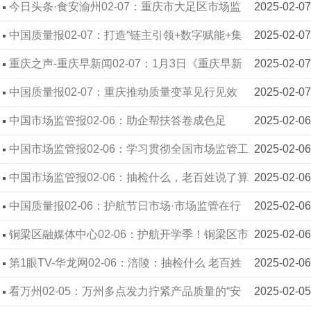
新出台知识产权奖补专项政策
今日头条·食安渝州02-07：重庆市大足区市场监
2025-02-07
管局加强窗口效能建设 提升多样化服务水
中国质量报02-07：打造“链主引领+数字赋能+集
2025-02-07
成服务”生态 重庆渝北赋能智能手机制造高质量发展
重庆之声-重庆早新闻02-07：1月3日《重庆早新
2025-02-07
闻》：重庆市“特供酒”清源打链专项行动
中国质量报02-07：重庆推动质量变革见行见效
2025-02-07
制造业质量竞争力指数达90.6
中国市场监管报02-06：助企帮扶答卷成色足
2025-02-06
——重庆市九龙坡区市场监管局优化营商环境推动
中国市场监管报02-06：学习贯彻全国市场监管工
2025-02-06
高质量发展纪实
作会议精神 重庆加快打造区域市场一体化“川渝样
中国市场监管报02-06：抽检什么，老百姓说了算
2025-02-06
板”
——重庆市涪陵区『你点我检』抽检化妆品侧记
中国质量报02-06：护航节日市场·市场监管在行
2025-02-06
动
铜梁区融媒体中心02-06：护航开学季！铜梁区市
2025-02-06
场监管局开展盲盒盲卡专项检查
第1眼TV-华龙网02-06：涪陵：抽检什么 老百姓
2025-02-06
说了算
看万州02-05：万州多点发力拧紧产品质量的“安
2025-02-05