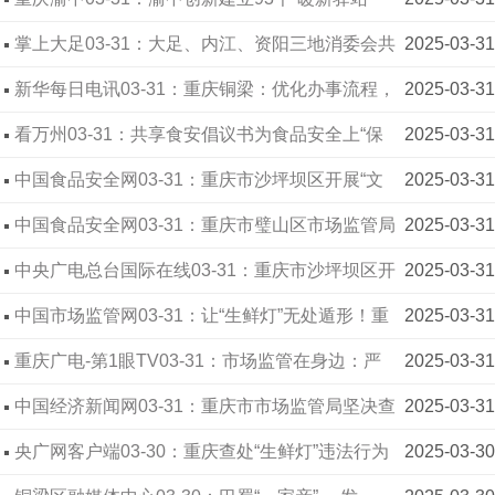
将“经营时差”转化为“暖心温度”
掌上大足03-31：大足、内江、资阳三地消委会共
2025-03-31
筑成渝地区双城经济圈满意消费环境
新华每日电讯03-31：重庆铜梁：优化办事流程，
2025-03-31
打通服务“堵点”
看万州03-31：共享食安倡议书为食品安全上“保
2025-03-31
险”让“舌尖安全”有保障
中国食品安全网03-31：重庆市沙坪坝区开展“文
2025-03-31
明护餐”联合检查 守护群众“舌尖上的安全”
中国食品安全网03-31：重庆市璧山区市场监管局
2025-03-31
重拳整治“幽灵外卖” 守护群众“舌尖安全”
中央广电总台国际在线03-31：重庆市沙坪坝区开
2025-03-31
展联合检查行动 共筑食品安全防线
中国市场监管网03-31：让“生鲜灯”无处遁形！重
2025-03-31
庆曝光十起典型案例
重庆广电-第1眼TV03-31：市场监管在身边：严
2025-03-31
禁使用”生鲜灯“ 市民发现可举报
中国经济新闻网03-31：重庆市市场监管局坚决查
2025-03-31
处“生鲜灯”违法行为
央广网客户端03-30：重庆查处“生鲜灯”违法行为
2025-03-30