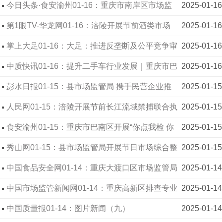
开展节前食品相关产品专项执法行动
今日头条·食安渝州01-16：重庆市南岸区市场监
2025-01-16
管局 成都市龙泉驿区市场监管局 联合发布春节饮食
第1眼TV-华龙网01-16：涪陵开展节前酒类市场
2025-01-16
安全与健康消费提示
整治专项执法行动
掌上大足01-16：大足：推进反垄断及公平竞争审
2025-01-16
查 营造良好市场营商环境
中质快讯01-16：提升二手车行业发展｜重庆市巴
2025-01-16
南区市场监管局召开普法宣传活动
彭水日报01-15：县市场监管局 携手民营企业推
2025-01-15
动高质量发展
人民网01-15：涪陵开展节前长江流域禁捕联合执
2025-01-15
法专项行动
食安渝州01-15：重庆市巴南区开展“你点我检 你
2025-01-15
送我检”活动 全力保障春节食品安全
秀山网01-15：县市场监管局开展节日市场综合整
2025-01-15
治
中国食品安全网01-14：重庆大渡口区市场监管局
2025-01-14
守护节日期间“舌尖”安全
中国市场监管新闻网01-14：重庆高新区排查专业
2025-01-14
市场风险隐患
中国质量报01-14：图片新闻（九）
2025-01-14