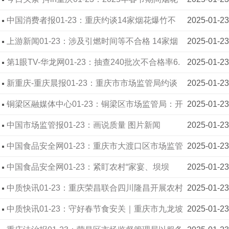
爆竹产品质量监督，不合格15批次
中国消费者报01-23：重庆约谈14家烟花爆竹不
2025-01-23
合格经销商
上游新闻01-23：涉及引燃时间等不合格 14家烟
2025-01-23
花爆竹销售企业被约谈
第1眼TV-华龙网01-23：抽查240批次不合格率6.
2025-01-23
2% 重庆14家烟花爆竹销售企业被约谈
新重庆-重庆晨报01-23：重庆市市场监管局约谈
2025-01-23
烟花爆竹产品质量监督抽查不合格的14家销售企业
铜梁区融媒体中心01-23：铜梁区市场监管局：开
2025-01-23
展景区观光车检查 守护节日出行安全
中国市场监管报01-23：画说质量 图片新闻
2025-01-23
（六）
中国食品安全网01-23：重庆市大渡口区市场监管
2025-01-23
局开展食品安全检查 守护群众平安过节
中国食品安全网01-23：紧盯农村“家宴、坝坝
2025-01-23
宴”，多措并举守护“舌尖”平安——重庆市巴南区市
中质快讯01-23：重庆荣昌联合四川隆昌开展农村
2025-01-23
场监管局全力守护农村餐饮食品安全
家宴食品安全检查
中质快讯01-23：守好春节食安关｜重庆市九龙坡
2025-01-23