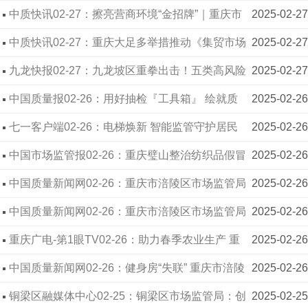
好？终于退了！
中质快讯02-27：擦亮营商环境“金招牌”｜重庆市
2025-02-27
渝北区做优政务服务“小窗口”
中质快讯02-27：重庆大足多举措推动《集贸市场
2025-02-27
计量监督管理办法》走深走实
九龙快报02-27：九龙坡区重拳出击！五类高风险
2025-02-27
农产品遭“地毯式”排查，守护市民餐桌安全
中国质量报02-26：用好抽检『工具箱』 绘就质
2025-02-26
量『同心圆』 ——各地市场监管部门积极推进产品
七一客户端02-26：电梯焕新 智能监管守护居民
2025-02-26
质量安全监管工作扫描
出行安全
中国市场监管报02-26：重庆璧山整治纺织品假冒
2025-02-26
伪劣突出问题
中国质量新闻网02-26：重庆市涪陵区市场监管局
2025-02-26
联合开展低速电动车安全隐患专项排查
中国质量新闻网02-26：重庆市涪陵区市场监管局
2025-02-26
开展学生用品质量监督抽检
重庆广电-第1眼TV02-26：助力春季农业生产 重
2025-02-26
庆启动放心农资下乡进村活动
中国质量新闻网02-26：健身房“失联” 重庆市涪陵
2025-02-26
区消委会支持集体诉讼一审胜诉
铜梁区融媒体中心02-25：铜梁区市场监管局：创
2025-02-25