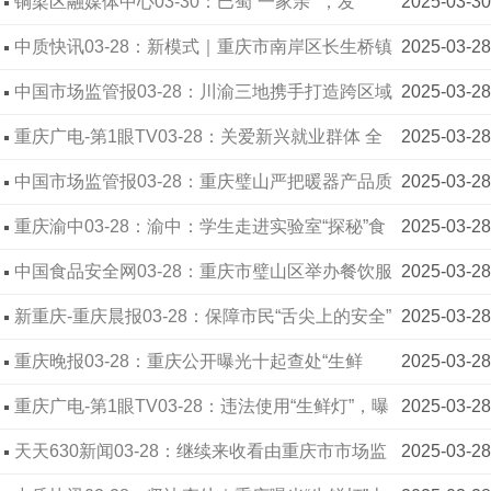
曝光十起典型案例
铜梁区融媒体中心03-30：巴蜀“一家亲” ，发
2025-03-30
展“一盘棋”！川渝十二地消委会在铜梁开展消费体验
中质快讯03-28：新模式｜重庆市南岸区长生桥镇
2025-03-28
活动
市场监管所赋能营商环境优化
中国市场监管报03-28：川渝三地携手打造跨区域
2025-03-28
线下无理由退换货承诺圈
重庆广电-第1眼TV03-28：关爱新兴就业群体 全
2025-03-28
市首批“暖新商户”出笼
中国市场监管报03-28：重庆璧山严把暖器产品质
2025-03-28
量关
重庆渝中03-28：渝中：学生走进实验室“探秘”食
2025-03-28
品安全检测 “数”说食品安全“指数”
中国食品安全网03-28：重庆市璧山区举办餐饮服
2025-03-28
务食品安全与膳食营养健康大讲堂 助推行业高质量
新重庆-重庆晨报03-28：保障市民“舌尖上的安全”
2025-03-28
发展
我市公开曝光十起违法使用“生鲜灯”典型案例
重庆晚报03-28：重庆公开曝光十起查处“生鲜
2025-03-28
灯”违法行为典型案例
重庆广电-第1眼TV03-28：违法使用“生鲜灯”，曝
2025-03-28
光！
天天630新闻03-28：继续来收看由重庆市市场监
2025-03-28