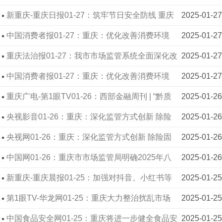
区开展食品安全大检查
新重庆-重庆日报01-27：筑牢节日安全防线 重庆
2025-01-27
高新区专业市场开展应急演练
中国消费者报01-27：重庆：优化改善消费环境
2025-01-27
激发超大规模市场消费潜力
重庆法治报01-27：我市市场监管系统全面深化改
2025-01-27
革取得新进展新成效 37项工作经验获全国推广
中国消费者报01-27：重庆：优化改善消费环境
2025-01-27
激发超大规模市场消费潜力
重庆广电-第1眼TV01-26：西部金融周刊 | “黔质
2025-01-26
贷”助力企业变质量软实力为金融硬资产
央视影音01-26：重庆：深化监管方式创新 除险
2025-01-26
固安精准发力
央视网01-26：重庆：深化监管方式创新 除险固
2025-01-26
安精准发力
中国网01-26：重庆市市场监管局明确2025年八
2025-01-26
项重点工作
新重庆-重庆晨报01-25：加强对抖音、小红书等
2025-01-25
网络营销新业态监管 重庆将建立头部直播平台本地
第1眼TV-华龙网01-25：重庆大力整治扰乱市场
2025-01-25
电商主体库维护消费者权益
秩序突出问题 加强直播营销等新业态新模式监管
中国食品安全网01-25：重庆将进一步健全食品安
2025-01-25