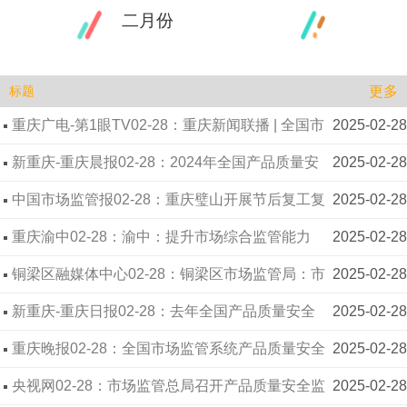
二月份
更多
标题
重庆广电-第1眼TV02-28：重庆新闻联播 | 全国市
2025-02-28
场监管系统产品质量安全监管工作座谈会在渝召开
新重庆-重庆晨报02-28：2024年全国产品质量安
2025-02-28
全督查抽查107万批次产品 其中49种产品不合格率
中国市场监管报02-28：重庆璧山开展节后复工复
2025-02-28
下降 重庆市企业首席质量官数量居全国第3位
产期间特种设备安全监管
重庆渝中02-28：渝中：提升市场综合监管能力
2025-02-28
助力经济社会高质量发展
铜梁区融媒体中心02-28：铜梁区市场监管局：市
2025-02-28
场准入更便捷 高效服务暖人心
新重庆-重庆日报02-28：去年全国产品质量安全
2025-02-28
督查抽查107万批次产品 较上年增加30.5%
重庆晚报02-28：全国市场监管系统产品质量安全
2025-02-28
监管工作座谈会在渝召开
央视网02-28：市场监管总局召开产品质量安全监
2025-02-28