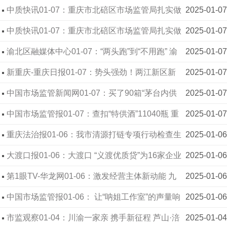
正确选购烟花爆竹产品
中质快讯01-07：重庆市北碚区市场监管局扎实做
2025-01-07
好节前产品质量安全监管工作
中质快讯01-07：重庆市北碚区市场监管局扎实做
2025-01-07
好节前产品质量安全监管工作
渝北区融媒体中心01-07：“两头跑”到“不用跑” 渝
2025-01-07
北上线企业跨省迁移“云上办”服务
新重庆-重庆日报01-07：势头强劲！两江新区新
2025-01-07
办企业数量稳居全市第一
中国市场监管新闻网01-07：买了90箱“茅台内供
2025-01-07
酒”后，他如梦初醒……
中国市场监管报01-07：查扣“特供酒”11040瓶 重
2025-01-07
庆晒出“特供酒”清源打链行动成绩单
重庆法治报01-06：我市清源打链专项行动检查生
2025-01-06
产经营主体53000余家—— 查获所谓“特供酒”万余瓶
大渡口报01-06：大渡口 “义渡优质贷”为16家企业
2025-01-06
授信9720万元
第1眼TV-华龙网01-06：激发经营主体新动能 九
2025-01-06
龙坡区市场监管局打出优化营商环境 “组合拳”
中国市场监管报01-06： 让“呐姐工作室”的声量响
2025-01-06
彻龙乡 ——记重庆市铜梁区市场监管局消费者权益
市监观察01-04：川渝一家亲 携手新征程 芦山·涪
2025-01-04