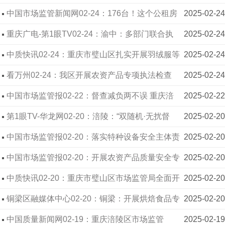
机·无扰督查”模式
中国市场监管新闻网02-24：176台！这个公租房
2025-02-24
电梯焕新还升级了智能监管
重庆广电-第1眼TV02-24：渝中：多部门联合执
2025-02-24
法 筑牢校园安全防线
中质快讯02-24：重庆市璧山区扎实开展羽绒服等
2025-02-24
纺织品假冒伪劣突出问题专项整治
看万州02-24：我区开展农资产品专项执法检查
2025-02-24
全力护航春耕春播
中国市场监管报02-22：督查减负两不误 重庆涪
2025-02-22
陵创新推出“双随机·无扰督查”模式
第1眼TV-华龙网02-20：涪陵：“双随机·无扰督
2025-02-20
查”督查与减负两不误
中国市场监管报02-20：落实特种设备安全主体责
2025-02-20
任“两个规定”
中国市场监管报02-20：开展农资产品质量安全专
2025-02-20
项执法行动 重庆涪陵为春耕保驾护航
中质快讯02-20：重庆市璧山区市场监管局全面开
2025-02-20
展春季开学校园食品安全培训
铜梁区融媒体中心02-20：铜梁：开展烘焙食品专
2025-02-20
项检查 守护群众“甜蜜”安全
中国质量新闻网02-19：重庆涪陵区市场监管
2025-02-19