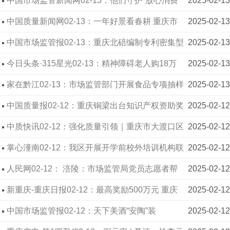
中国市场监管新闻网02-13：他们守护“放心消费”
2025-02-13
中国质量新闻网02-13：一年好景看春耕 重庆市
2025-02-13
涪陵区市场监管局开展农资市场整治专项执法
中国市场监管报02-13：重庆北碚编制专利密集型
2025-02-13
产业目录项目报告
今日头条·315星光02-13：精神障碍老人购18万
2025-02-13
元产品，重庆北碚找准维权突破点
家在黔江02-13：市场监管部门开展食品专项抽样
2025-02-13
行动
中国质量报02-12：重庆铜梁出台知识产权资助奖
2025-02-12
励办法
中质快讯02-12：强化质量引领｜重庆市大渡口区
2025-02-12
打造重庆小面产业集群
掌心潼南02-12：我区开展开学前校外培训机构联
2025-02-12
合检查行动
人民网02-12： 涪陵：市场监管局党员志愿者帮
2025-02-12
助农户收砍青菜头
新重庆-重庆日报02-12：最高奖励500万元 重庆
2025-02-12
高新区出台措施推动制造业高质量发展
中国市场监管报02-12：天下美酒“安陶”装
2025-02-12