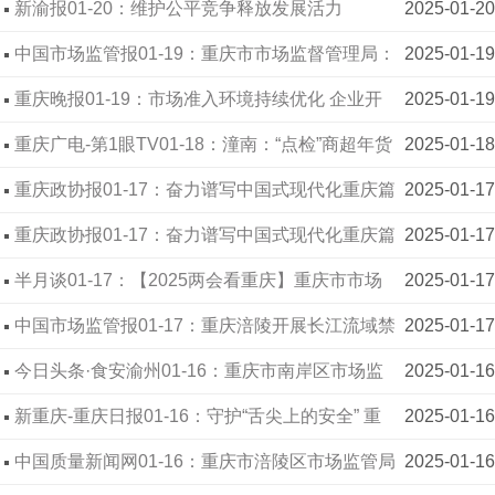
注法院作出终审判决
新渝报01-20：维护公平竞争释放发展活力
2025-01-20
中国市场监管报01-19：重庆市市场监督管理局：
2025-01-19
全面深化改革助力高质量发展
重庆晚报01-19：市场准入环境持续优化 企业开
2025-01-19
办跑出“加速度”
重庆广电-第1眼TV01-18：潼南：“点检”商超年货
2025-01-18
确保食品安全
重庆政协报01-17：奋力谱写中国式现代化重庆篇
2025-01-17
章——两会特刊 为创新护航 为发展赋能 现代化新
重庆政协报01-17：奋力谱写中国式现代化重庆篇
2025-01-17
重庆知识产权强市建设迈出坚实步伐
章——两会特刊 重庆市市场监管局扎实推动川渝一
半月谈01-17：【2025两会看重庆】重庆市市场
2025-01-17
体化合作 监管服务“一子落” 川渝市场“满盘活”
监管局：以改革创新服务高质量发展
中国市场监管报01-17：重庆涪陵开展长江流域禁
2025-01-17
捕联合执法专项行动
今日头条·食安渝州01-16：重庆市南岸区市场监
2025-01-16
管局 成都市龙泉驿区市场监管局 联合发布春节饮食
新重庆-重庆日报01-16：守护“舌尖上的安全” 重
2025-01-16
安全与健康消费提示
庆高新区开展“年夜饭”集中检查行动
中国质量新闻网01-16：重庆市涪陵区市场监管局
2025-01-16