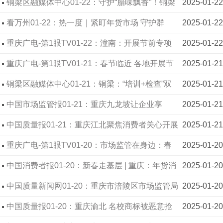
市场监管局筑牢春节食安防线
铜梁区融媒体中心01-22：守护“腊味飘香”！铜梁
2025-01-22
开展节前腌腊制品专项检查
看万州01-22：热一度｜紧盯年货市场 守护群
2025-01-22
众“舌尖上的年味”
重庆广电-第1眼TV01-22：潼南：开展节前专项
2025-01-22
执法检查 确保特种设备安全运行
重庆广电-第1眼TV01-21：春节临近 各地开展节
2025-01-21
前食品安全专项检查
铜梁区融媒体中心01-21：铜梁：“培训+检查”双
2025-01-21
管齐下 护航节前农村家宴食品安全
中国市场监管报01-21：重庆九龙坡让企业享
2025-01-21
受“零感知”监管服务
中国质量报01-21：重庆江北聚焦消费者关心开展
2025-01-21
抽检
重庆广电-第1眼TV01-20：市场监管在身边：春
2025-01-20
节景点重点排查 让游客玩得安心
中国消费者报01-20：新春走基层 | 重庆：年货消
2025-01-20
费快速升温 市场监管力度加大
中国质量新闻网01-20：重庆市涪陵区市场监管局
2025-01-20
快速处置涉嫌非法会销案直击
中国质量报01-20：重庆渝北 名校商标被恶意抢
2025-01-20