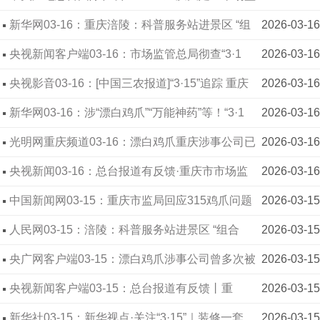
典型案件
管局：“食”刻守护校园“第一餐”
新华网03-16：重庆涪陵：科普服务站进景区 “组
2026-03-16
合拳”提升消费品质
央视新闻客户端03-16：市场监管总局彻查“3·1
2026-03-16
5”晚会曝光的相关违法行为
央视影音03-16：[中国三农报道]“3·15”追踪 重庆
2026-03-16
“漂白鸡爪”企业已被立案调查
新华网03-16：涉“漂白鸡爪”“万能神药”等！“3·1
2026-03-16
5”晚会后多地连夜通报
光明网重庆频道03-16：漂白鸡爪重庆涉事公司已
2026-03-16
多次出现食品安全问题
央视新闻03-16：总台报道有反馈·重庆市市场监
2026-03-16
督管理局 “3·15”晚会曝光涉事企业已被立案调查
中国新闻网03-15：重庆市监局回应315鸡爪问题
2026-03-15
人民网03-15：涪陵：科普服务站进景区 “组合
2026-03-15
拳”共筑诚信消费
央广网客户端03-15：漂白鸡爪涉事公司曾多次被
2026-03-15
罚 重庆发布情况通报：开展深挖彻查
央视新闻客户端03-15：总台报道有反馈丨重
2026-03-15
庆“漂白鸡爪” 企业被立案调查
新华社03-15：新华视点·关注“3·15”｜装修一套
2026-03-15