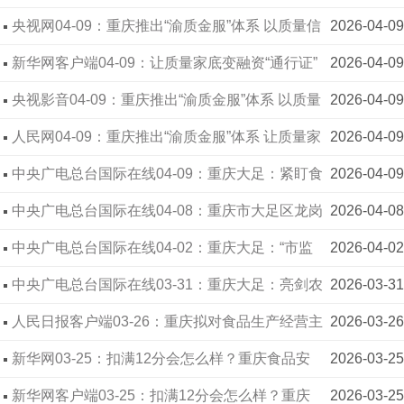
构建“渝质金服”体系支持中小微企业融资
央视网04-09：重庆推出“渝质金服”体系 以质量信
2026-04-09
用破解中小微企业融资难题
新华网客户端04-09：让质量家底变融资“通行证”
2026-04-09
重庆构建“渝质金服”体系支持中小微企业融资
央视影音04-09：重庆推出“渝质金服”体系 以质量
2026-04-09
信用破解中小微企业融资难题
人民网04-09：重庆推出“渝质金服”体系 让质量家
2026-04-09
底变成融资“通行证”
中央广电总台国际在线04-09：重庆大足：紧盯食
2026-04-09
品添加剂 严守食品安全底线
中央广电总台国际在线04-08：重庆市大足区龙岗
2026-04-08
市场监管所“三向发力” 织密计量公平“防护网”
中央广电总台国际在线04-02：重庆大足：“市监
2026-04-02
蓝”守护“开学季”
中央广电总台国际在线03-31：重庆大足：亮剑农
2026-03-31
村集市 守护“菜篮子”“秤杆子”
人民日报客户端03-26：重庆拟对食品生产经营主
2026-03-26
体实行分类监管 探索食品安全管理人员履职记分制
新华网03-25：扣满12分会怎么样？重庆食品安
2026-03-25
全领域将引入“计分制”管理
新华网客户端03-25：扣满12分会怎么样？重庆
2026-03-25