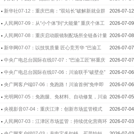
实“双站长”试点破解急难愁盼 以阵地建设暖心赋能
新华社07-12：重庆巴南：“双站长”破解新就业群
2026-07-12
新就业群体
体“急难愁盼”
人民网07-09：从“小个体”到“大能量” 重庆个体工
2026-07-09
商户的“成长密码”
人民网07-08：重庆启动眼镜制配场所全链条计量
2026-07-08
监管专项行动
新华网07-07：以技筑质量 匠心竞芳华 “巴渝工
2026-07-07
匠”杯质量建设技术技能竞赛首届质量类赛项开赛
中央广电总台国际在线07-07：“巴渝工匠”杯重庆
2026-07-07
市质量建设技术技能竞赛质量类赛项开赛
中央广电总台国际在线07-06：川渝联手“破壁垒”
2026-07-06
共筑公平竞争“防火墙”
央广网客户端07-06：免跑路！川渝首例“免申即
2026-07-06
修”信用修复办结
光明网07-05：免跑腿、免材料、自动修复，川渝
2026-07-05
企业信用修复推出一揽子智能举措
央视影音07-04：重庆江津：创新市场监管模式
2026-07-04
答好发展民生两张答卷
人民网07-03：江津区市场监管：持续优化营商环
2026-07-03
境，筑牢民生保障防线
央广网客户端07-03：充电宝多扣钱、买菜怕短
2026-07-03