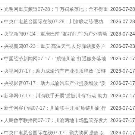
爪”"涉事企业曾巧食品公司被吊销食品生产许可证
光明网重庆频道07-28：千万罚单落地：舍不得重
2026-07-28
罚款1085万元
罚，守不住餐桌安全
中央广电总台国际在线07-28：川渝联动练硬功
2026-07-28
共筑药械安全线
央视新闻07-24：重庆巴南 “友好商户”为户外劳动
2026-07-24
者撑起“清凉伞”
央视新闻07-23：重庆 高温天气 友好驿站服务户
2026-07-23
外工作者
中国经济新闻网07-17：“质链川渝”打通服务落地
2026-07-17
的“最后一公里”
央视网07-17：助力成渝汽车产业提质增效 “质链
2026-07-17
川渝”行动取得阶段性成果
央视影音07-17：助力成渝汽车产业提质增效 “质
2026-07-17
链川渝”行动取得阶段性成果
新华网07-17：川渝联手开展“质链川渝”行动 助力
2026-07-17
智能网联新能源汽车产业深度融合
新华网客户端07-17：川渝联手开展“质链川渝”行
2026-07-17
动 助力智能网联新能源汽车产业深度融合
人民数字联播网07-17：川渝两地市场监管齐发力
2026-07-17
看广告如何赋能乡村振兴
中央广电总台国际在线07-17：聚力协同强链 以
2026-07-17