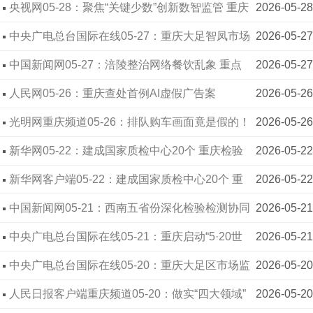
庆食安新规6月20日起施行
央视网05-28：聚焦“关键少数”创新数智监管 重庆
2026-05-28
食安新规6月20日起施行
中央广电总台国际在线05-27：重庆大足智凤市场
2026-05-27
监管所“三聚焦” 交出计量监管“答卷”
中国新闻网05-27：涪陵整治网络餐饮乱象 重点
2026-05-27
严查资质、公示、加工等四类问题
人民网05-26：重庆查处首例AI虚假广告案
2026-05-26
光明网重庆频道05-26：排队购车画面竟是假的！
2026-05-26
重庆查处首例AI虚假广告案
新华网05-22：建成国家质检中心20个 重庆检验
2026-05-22
检测行业产业规模持续扩大
新华网客户端05-22：建成国家质检中心20个 重
2026-05-22
庆检验检测行业产业规模持续扩大
中国新闻网05-21：西南五省份深化检验检测协同
2026-05-21
发展 将实现资源共享、标准互认
中央广电总台国际在线05-21：重庆启动“5·20世
2026-05-21
界计量日”宣传暨新国标电子计价秤更新行动
中央广电总台国际在线05-20：重庆大足区市场监
2026-05-20
管局：以精准计量护民生
人民日报客户端重庆频道05-20：做实“四大领域”
2026-05-20