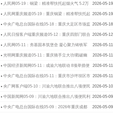
奋力开创重庆计量事业发展新篇章
人民网05-19：铜梁：精准帮扶托起烟火气 5.2万
2026-05-19
户小店“活”起来“火”起来
人民网重庆频道05-19：重庆铜梁：精准帮扶托起
2026-05-19
烟火气 5.2万户小店“活”起来“火”起来
中央广电总台国际在线05-18：重庆大足区市场监
2026-05-18
管局打响网络餐饮“舌尖保卫战”
人民日报客户端重庆频道05-12：重庆四部门联合
2026-05-12
开展水产品行业突出问题专项整治行动
人民网05-11：夯基固本筑堡垒 凝心聚力铸铁军
2026-05-11
重庆市直机关以“178464”工作架构推动基层组织建
光明网重庆频道05-11：重庆骑手立大功!戳破幽
2026-05-11
优建强
灵外卖商家猫腻 注意 你点的4家外卖可能是同一家
中国经济新闻网05-11：成渝六地联动 8项举措便
2026-05-11
利经营主体年报服务
中央广电总台国际在线05-11：重庆市沙坪坝区市
2026-05-11
场监管局召开专题会议 推动食品安全防线前移
央广网客户端05-10：川渝六地联合推出八项便民
2026-05-10
利企年报服务举措
中国新闻网05-09：川渝六地联合推出八项便民利
2026-05-09
企措施 实现跨区域年报无差别
中央广电总台国际在线05-09：2026年重庆成都
2026-05-09