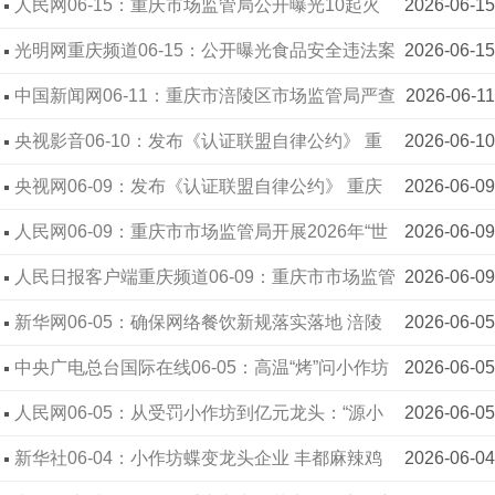
食用油脂被移送追刑等。
报：多家店铺用鸭肉、猪肉等冒充牛肉被罚
人民网06-15：重庆市场监管局公开曝光10起火
2026-06-15
锅类食品安全典型违法案件
光明网重庆频道06-15：公开曝光食品安全违法案
2026-06-15
件，就该如重庆这般雷霆手段
中国新闻网06-11：重庆市涪陵区市场监管局严查
2026-06-11
养老机构食品违法经营行为
央视影音06-10：发布《认证联盟自律公约》 重
2026-06-10
庆举办2026年世界认可日活动
央视网06-09：发布《认证联盟自律公约》 重庆
2026-06-09
举办2026年世界认可日活动
人民网06-09：重庆市市场监管局开展2026年“世
2026-06-09
界认可日”活动
人民日报客户端重庆频道06-09：重庆市市场监管
2026-06-09
局开展2026年“世界认可日”活动
新华网06-05：确保网络餐饮新规落实落地 涪陵
2026-06-05
开展“无堂食”网络餐饮食品安全专项检查
中央广电总台国际在线06-05：高温“烤”问小作坊
2026-06-05
重庆大足珠溪市监“亮利剑”
人民网06-05：从受罚小作坊到亿元龙头：“源小
2026-06-05
幺”带动丰都麻辣鸡产业链腾飞
新华社06-04：小作坊蝶变龙头企业 丰都麻辣鸡
2026-06-04