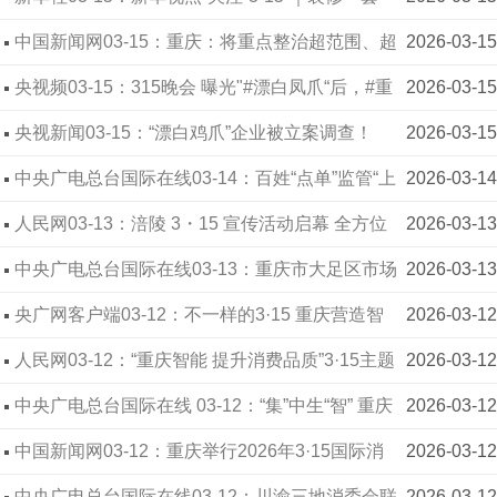
房，要踩多少坑？
中国新闻网03-15：重庆：将重点整治超范围、超
2026-03-15
限量使用食品添加剂
央视频03-15：315晚会 曝光"#漂白凤爪“后，#重
2026-03-15
庆市 #市场监督管理局表示，执法人员已进驻企
央视新闻03-15：“漂白鸡爪”企业被立案调查！
2026-03-15
业，现已召回1324件，后续将全部召回!
中央广电总台国际在线03-14：百姓“点单”监管“上
2026-03-14
菜” 重庆大足“你点我检”筑牢民生烟火防线
人民网03-13：涪陵 3・15 宣传活动启幕 全方位
2026-03-13
守护消费者权益
中央广电总台国际在线03-13：重庆市大足区市场
2026-03-13
监管局“3·15”亮剑护“银发”
央广网客户端03-12：不一样的3·15 重庆营造智
2026-03-12
能消费新场景
人民网03-12：“重庆智能 提升消费品质”3·15主题
2026-03-12
活动启幕
中央广电总台国际在线 03-12：“集”中生“智” 重庆
2026-03-12
开启不一样的“3·15”
中国新闻网03-12：重庆举行2026年3·15国际消
2026-03-12
费者权益日宣传活动
中央广电总台国际在线03-12：川渝三地消委会联
2026-03-12