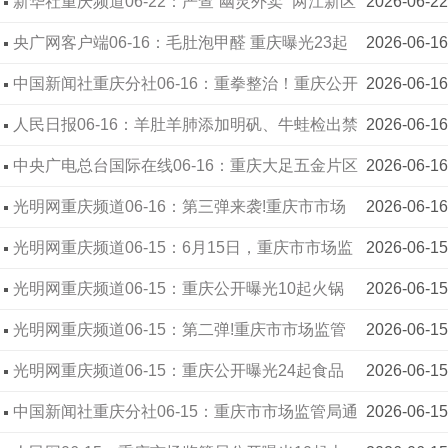
整治 “幽灵外卖”
新华社重庆频道06-22：严查“幽灵外卖” 两江新区
2026-06-22
加强网络餐饮源头监管
央广网客户端06-16：毛肚泡甲醛 重庆曝光23起
2026-06-16
典型违法案件
中国新闻社重庆分社06-16：重拳整治！重庆公开
2026-06-16
曝光10起火锅类食品安全典型违法案件
人民日报06-16：羊肚羊肺添加明矾、牛蛙检出禁
2026-06-16
用兽药……重庆曝光24起不合格食品案件
中央广电总台国际在线06-16：重庆大足五金片区
2026-06-16
市场监督管理所开展专项检查 守护银发族“舌尖安
光明网重庆频道06-16：第三弹来袭!重庆市市场
2026-06-16
全”
监督管理局公开曝光24起食品抽检不合格典型违法
光明网重庆频道06-15：6月15日，重庆市市场监
2026-06-15
案件!严重者已被追刑!
督管理局公开曝光23起假劣肉制品典型违法案件，
光明网重庆频道06-15：重庆公开曝光10起火锅
2026-06-15
涉掺假掺杂和虚假宣传、非法添加、原料过期等。
类食品安全典型违法案件
光明网重庆频道06-15：第二弹!重庆市市场监管
2026-06-15
局公开曝光10起火锅类食品安全典型违法案件。个
光明网重庆频道06-15：重庆公开曝光24起食品
2026-06-15
别餐饮店误把海芋当“芋头“致退赔并受罚，使用废弃
抽检不合格典型违法案件
中国新闻社重庆分社06-15：重庆市市场监管局通
2026-06-15