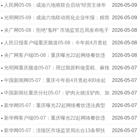
都市圈“经营主体年报服务月”活动启动
人民网05-09：成渝六地将联合启动“经营主体年
2026-05-09
报服务月”活动
光明网05-09：成渝六地联动简化企业年报：精简
2026-05-09
300多项数据
央广网05-08：拒绝“鬼秤” 市场监管总局发布电子
2026-05-08
计价秤计量监管案例
人民日报客户端重庆频道05-08：今年前4月查处
2026-05-08
网络餐饮违法案件400余起 重庆市场监管局今公开
央广网客户端05-08：重庆曝光22起网络餐饮违
2026-05-08
曝光22起典型案件
法典型案件
光明网重庆频道05-07：用过期原料做蛋糕、麻辣
2026-05-07
烫后厨脏乱差……重庆严查曝光22起外卖典型案例
中国新闻网05-07：重庆今年前4月查处400余起
2026-05-07
网络餐饮违法案件
中国新闻社重庆分社05-07：驴肉火烧没驴肉、加
2026-05-07
工食品用过期原料、经营霉变食品……重庆曝光22
新华网05-07：重庆曝光22起网络餐饮违法典型
2026-05-07
起网络餐饮典型案件
案件
新华网客户端05-07：重庆曝光22起网络餐饮违
2026-05-07
法典型案件
新华网05-07：涪陵区市场监管局出台13条帮扶
2026-05-07