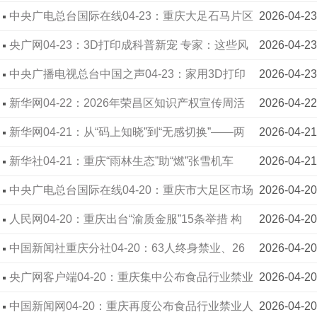
识产权赋能区域高质量发展
中央广电总台国际在线04-23：重庆大足石马片区
2026-04-23
市场监管所筑牢养老机构食品安全防线
央广网04-23：3D打印成科普新宠 专家：这些风
2026-04-23
险要警惕！
中央广播电视总台中国之声04-23：家用3D打印
2026-04-23
机材料安全吗？专家：使用注意这几点
新华网04-22：2026年荣昌区知识产权宣传周活
2026-04-22
动启动
新华网04-21：从“码上知晓”到“无感切换”——两
2026-04-21
江新区市场监管局的融合服务实践
新华社04-21：重庆“雨林生态”助“燃”张雪机车
2026-04-21
中央广电总台国际在线04-20：重庆市大足区市场
2026-04-20
监管局：守护市场“烟火气” 拎稳群众“菜篮子”
人民网04-20：重庆出台“渝质金服”15条举措 构
2026-04-20
建“质量+金融”服务新模式
中国新闻社重庆分社04-20：63人终身禁业、26
2026-04-20
人五年禁业，重庆公布食品行业禁业人员名单
央广网客户端04-20：重庆集中公布食品行业禁业
2026-04-20
人员第二批名单
中国新闻网04-20：重庆再度公布食品行业禁业人
2026-04-20