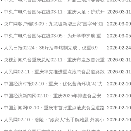
合发布 “3·15”消费提示
中央广电总台国际在线03-11：重庆大足：护航开
2026-03-11
学季 严守安全关
央广网客户端03-09：九龙坡新增三家“国字号”知
2026-03-09
识产权示范企业
中央广电总台国际在线03-05：为开学季护航 重
2026-03-05
庆大足区多部门联合开展校园周边专项执法检查
人民日报02-24：36斤活羊烤制完成，仅重6.9
2026-02-24
斤？当地通报
央视新闻总台重庆总站02-11：重庆市发放首张重
2026-02-11
点液态食品道路散装运输许可
人民网02-11：重庆率先推进重点液态食品道路散
2026-02-11
装运输准运管理
中国经济时报02-10：重庆：优化营商环境“马”力
2026-02-10
全开
中国经济新闻网02-10：重庆2025年排查食品安
2026-02-10
全隐患24.5万条
中国新闻网02-10：重庆市首张重点液态食品道路
2026-02-10
散装运输准运证发放
人民网02-10：涪陵：“娘家人”出手解难题 外卖小
2026-02-10