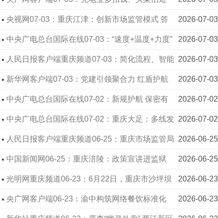
秤？“避坑指南”请收好
央视网07-03：重庆江津：创新市场监管模式 答
2026-07-03
好发展民生两张答卷
中央广电总台国际在线07-03：“速度+温度+力度”
2026-07-03
解码重庆江津市场监管赋能高质量发展之道
人民日报客户端重庆频道07-03：简化流程、智能
2026-07-03
办事、川渝通办！重庆出新规，企业信用修复更省
新华网客户端07-03：党建引领聚合力 红盾护航
2026-07-03
心
促发展——重庆万州以党建推动民营经济“两个健康”
中央广电总台国际在线07-02：新规护航 保密有
2026-07-02
方 | 重庆两江新区“商业秘密保护月”系列活动圆满收
中央广电总台国际在线07-02：重庆大足：多线发
2026-07-02
官
力织密食品安全全时段防护网
人民日报客户端重庆频道06-25：重庆市场监管局
2026-06-25
公开曝光24起食品抽检不合格典型违法案件
中国新闻网06-25：重庆涪陵：政策宣讲进监狱
2026-06-25
助临释人员迈好回归社会“第一步”
光明网重庆频道06-23：6月22日，重庆市沙坪坝
2026-06-23
区市场监督管理局公开光10起违法经营典型案件，
央广网客户端06-23：渝中构筑网络餐饮标准化
2026-06-23
包括使用过期食品原料、诱导消费、骗取价款等