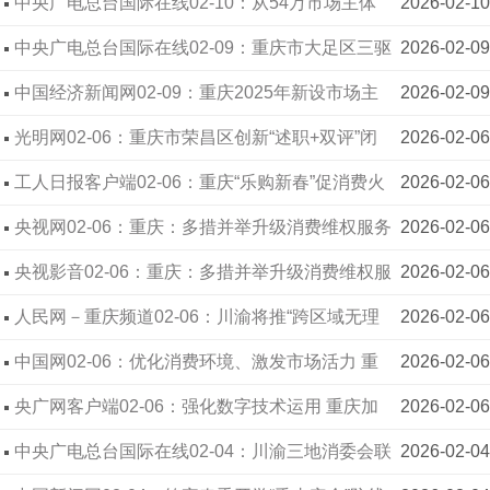
哥送锦旗致谢
中央广电总台国际在线02-10：从54万市场主体
2026-02-10
看重庆两江新区高质量发展新动能
中央广电总台国际在线02-09：重庆市大足区三驱
2026-02-09
市场监管所：服务促“加速” 锦旗映初心
中国经济新闻网02-09：重庆2025年新设市场主
2026-02-09
体近52万户
光明网02-06：重庆市荣昌区创新“述职+双评”闭
2026-02-06
环机制 打造民营经济服务新生态
工人日报客户端02-06：重庆“乐购新春”促消费火
2026-02-06
热启幕 市场监管多措并举保障消费市场平稳有序
央视网02-06：重庆：多措并举升级消费维权服务
2026-02-06
打造安心消费环境
央视影音02-06：重庆：多措并举升级消费维权服
2026-02-06
务 打造安心消费环境
人民网－重庆频道02-06：川渝将推“跨区域无理
2026-02-06
由退货”
中国网02-06：优化消费环境、激发市场活力 重
2026-02-06
庆市场监管交出“民生答卷”
央广网客户端02-06：强化数字技术运用 重庆加
2026-02-06
快推动数字市场监管体系能力建设
中央广电总台国际在线02-04：川渝三地消委会联
2026-02-04