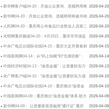
员名单 违规聘用将被吊销经营许可
新华网客户端04-20：开放公众查询、违规聘用将
2026-04-20
被吊销许可 重庆公布食品行业禁业人员第二批名单
新华网04-20：开放公众查询、违规聘用将被吊销
2026-04-20
许可 重庆公布食品行业禁业人员第二批名单
人民网04-20：重庆再公布食品行业禁业人员第二
2026-04-20
批名单89人
光明网重庆频道04-20：4月20日，重庆市市场监
2026-04-20
督管理局集中公布食品行业禁业人员第二批名单，
中央广电总台国际在线04-15：重庆大足开展食材
2026-04-15
共89人，其中63人终身禁业、26人5年禁业
配送企业“深度体检” 严把校园食品安全关
中国新闻网04-14：从“码上知晓”到“无感切换”：
2026-04-14
两江新区市场监管局的融合服务实践
中国经济时报04-13：“渝质金服”：让质量软实力
2026-04-13
转化为融资硬通货
央广网客户端04-10：“渝质金服”让质量软实力成
2026-04-10
为融资硬通货
中央广电总台国际在线04-10：重庆推出“渝质金
2026-04-10
服”体系 推动企业质量效益型发展
中国新闻网04-09：重庆推出“渝质金服”体系 助力
2026-04-09
中小微企业破解融资难题
新华网04-09： 让质量家底变融资“通行证” 重庆
2026-04-09