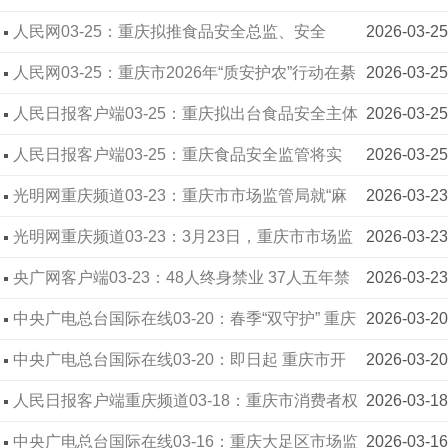
食品安全领域将引入“计分制”管理
人民网03-25：重庆拟推食品安全总监、安全
2026-03-25
员“履职记分制”
人民网03-25：重庆市2026年“质安护农”行动在綦
2026-03-25
江启动
人民日报客户端03-25：重庆拟出台食品安全主体
2026-03-25
责任监管新规：推行履职记分、“一案双查”
人民日报客户端03-25：重庆食品安全监管将实
2026-03-25
行“记分制”
光明网重庆频道03-23：重庆市市场监管局就“麻
2026-03-23
醉活鱼”事件发布情况通报
光明网重庆频道03-23：3月23日，重庆市市场监
2026-03-23
督管理局集中公布食品行业禁业人员第一批名单，
央广网客户端03-23：48人终身禁业 37人五年禁
2026-03-23
共85人，其中48人终身禁业、37人5年禁业。
业 重庆公布食品行业第一批禁业人员
中央广电总台国际在线03-20：春季“双守护” 重庆
2026-03-20
大足三驱镇市场监管所筑牢安全防线
中央广电总台国际在线03-20：即日起 重庆市开
2026-03-20
展假劣肉制品综合整治行动
人民日报客户端重庆频道03-18：重庆市消费者权
2026-03-18
益保护委员会 联合多部门发布重庆市消费侵权十大
中央广电总台国际在线03-16：重庆大足区市场监
2026-03-16