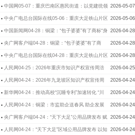
措施 护航榨菜产业高质量发展
中国网05-07：重庆巴南区惠民街道：以党建统领
2026-05-07
推动食品安全“数字监管”
中央广电总台国际在线05-06：重庆大足铁山片区
2026-05-06
市场监管所打响食品添加剂“保卫战”
中国新闻网04-28：铜梁：“包子婆婆”有了商标“身
2026-04-28
份证”
央广网客户端04-28：铜梁：“包子婆婆”有了商
2026-04-28
标“身份证”
中央广电总台国际在线04-28：重庆大足铁山片区
2026-04-28
市场监管所全链条守护群众“盐罐子”
人民网04-25：2026年重庆市知识产权宣传周涪
2026-04-25
陵分会场活动启幕
人民网04-24：2026年九龙坡区知识产权宣传周
2026-04-24
举行
新华网04-24：推动高校“沉睡专利”加速转化 “川
2026-04-24
渝高校存量专利供给清单”发布
人民网04-24：铜梁：市监助企送春风 助企发展
2026-04-24
市监行
央广网客户端04-24：“天下大足”公用品牌发布 赋
2026-04-24
能区域高质量发展
人民网04-24：“天下大足”区域公用品牌发布 以知
2026-04-24