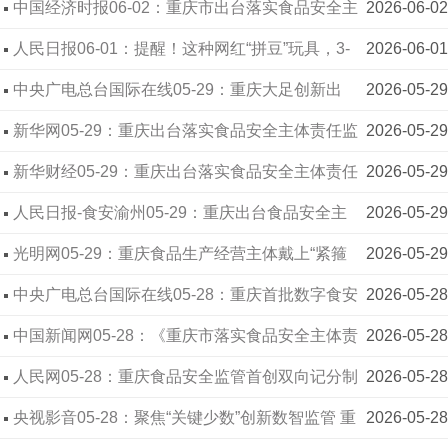
做成富民大产业
中国经济时报06-02：重庆市出台落实食品安全主
2026-06-02
体责任监督管理办法
人民日报06-01：提醒！这种网红“拼豆”玩具，3-
2026-06-01
14岁孩子别乱买
中央广电总台国际在线05-29：重庆大足创新出
2026-05-29
台“千手护食安”方案 守护食品安全
新华网05-29：重庆出台落实食品安全主体责任监
2026-05-29
督管理办法 推行“记分制”强化全过程监管
新华财经05-29：重庆出台落实食品安全主体责任
2026-05-29
监督管理办法 推行“记分制”强化全过程监管
人民日报-食安渝州05-29：重庆出台食品安全主
2026-05-29
体责任新规 聚焦“关键少数”推动监管到人——《重
光明网05-29：重庆食品生产经营主体戴上“紧箍
2026-05-29
庆市落实食品安全主体责任监督管理办法》将于202
咒”：新办法6月20日起施行
中央广电总台国际在线05-28：重庆首批数字食安
2026-05-28
6年6月20日起施行
服务站启动
中国新闻网05-28：《重庆市落实食品安全主体责
2026-05-28
任监督管理办法》6月20日起施行
人民网05-28：重庆食品安全监管首创双向记分制
2026-05-28
央视影音05-28：聚焦“关键少数”创新数智监管 重
2026-05-28