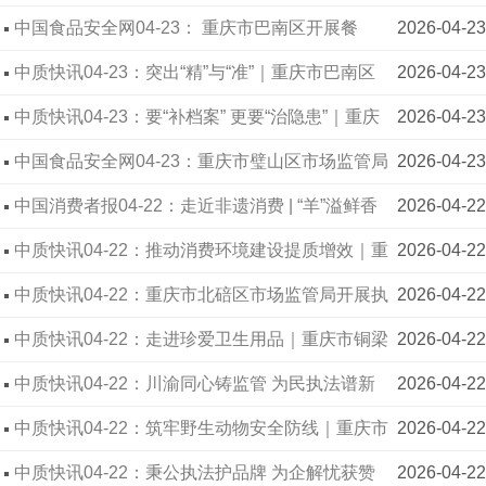
开展烧烤餐饮专项检查
中国食品安全网04-23： 重庆市巴南区开展餐
2026-04-23
具“快检”，把好食品安全“入口关”
中质快讯04-23：突出“精”与“准”｜重庆市巴南区
2026-04-23
市场监管局开展“送法进企业”普法宣传活动
中质快讯04-23：要“补档案” 更要“治隐患”｜重庆
2026-04-23
市两江新区开展老旧区域电梯开展专项整治行动
中国食品安全网04-23：重庆市璧山区市场监管局
2026-04-23
联合街道开展网络餐饮专项检查行动
中国消费者报04-22：走近非遗消费 | “羊”溢鲜香
2026-04-22
承古韵 赋能品牌富乡邻
中质快讯04-22：推动消费环境建设提质增效｜重
2026-04-22
庆市璧山区市场监管局“三举措”强化法治建设
中质快讯04-22：重庆市北碚区市场监管局开展执
2026-04-22
法队伍“清风铁纪”教育整顿专项行动动员部署暨“为
中质快讯04-22：走进珍爱卫生用品｜重庆市铜梁
2026-04-22
何执法、为谁执法”大学习大讨论大提升活动
区市场监管局持续推进“市监助企·春风行动”
中质快讯04-22：川渝同心铸监管 为民执法谱新
2026-04-22
篇｜重庆市綦江区、四川省自贡市市场监管局联合
中质快讯04-22：筑牢野生动物安全防线｜重庆市
2026-04-22
开展“为何执法、为谁执法”大学习大讨论大提升活动
綦江区市场监管局多维发力严打非法捕猎
中质快讯04-22：秉公执法护品牌 为企解忧获赞
2026-04-22