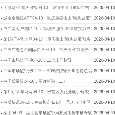
质量信用和品牌价值等“软实力”可变为融资“硬通货”
上游财经-重庆晨报04-10：我市推出《重庆市构
2026-04-10
建“渝质金服”体系助推企业质量效益型发展若干措
城市金融报APP04-10：重庆重磅推出“渝质金服”
2026-04-10
施》 质量也能贷款？重庆“渝质金服”让“质产”变“资
质量“家底”可变融资“硬通货”
央广网客户端04-10：“渝质金服”让质量软实力成
2026-04-10
产”
为融资硬通货
第1眼TV-华龙网04-10：重庆推出“渝质金服”服务
2026-04-10
体系 以质量信用破解企业融资难题
中央广电总台国际在线04-10：重庆推出“渝质金
2026-04-10
服”体系 推动企业质量效益型发展
中国市场监管报04-10：12次上门指导
2026-04-10
中国市场监管报04-10：重庆涪陵守护川渝特色品
2026-04-10
牌知识产权
中国质量报04-10：图片新闻（二）
2026-04-10
第1眼TV-华龙网04-10：巴南区强化党建引领 凝
2026-04-10
聚新业态发展合力
中质快讯04-10：免费检定421台｜重庆市巴南区
2026-04-10
市场监管局开展“检秤”护公平行动
巫山04-09：巫山县市场监管局开展酒类市场专项
2026-04-09