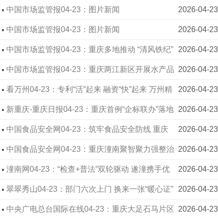
开展餐饮环节冷荤生食专项检查
中国市场监管报04-23：图片新闻
2026-04-23
中国市场监管报04-23：图片新闻
2026-04-23
中国市场监管报04-23：重庆多地推动 “清风铁纪”
2026-04-23
教育整顿
中国市场监管报04-23：重庆两江新区开展水产品
2026-04-23
销售行为排查整治专项行动
看万州04-23：专利“活”起来 融资“快”起来 万州精
2026-04-23
准发力破解科创企业融资难题
新重庆-重庆日报04-23：重庆首例“企标联办”落地
2026-04-23
渝中 企业地址变更“零材料、零跑腿”
中国食品安全网04-23：筑牢食品安全防线 重庆
2026-04-23
市涪陵区市场监管局开展餐饮环节冷荤生食食品专
中国食品安全网04-23：重庆潼南聚智聚力强整治
2026-04-23
项检查
守护“指尖上”的餐饮安全
潼南网04-23：“检查+普法”双轮驱动 遂潼携手优
2026-04-23
化川渝毗邻区营商环境
翠翠秀山04-23：部门六次上门 换来一张“暖心证”
2026-04-23
中央广电总台国际在线04-23：重庆大足石马片区
2026-04-23