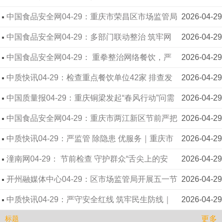
区严把景区食品安全关
中国食品安全网04-29：重庆市荣昌区市场监管局
2026-04-29
开展“五一”节前食品安全检查
中国食品安全网04-29：多部门联动整治 筑牢网
2026-04-29
络餐饮食安防线——重庆市秀山县开展网络餐饮大
中国食品安全网04-29： 重拳整治网络餐饮，严
2026-04-29
排查大整治专项行动
守食品安全底线 重庆市巫溪县市场监管局开展网络
中质快讯04-29：检查重点餐饮单位42家 排查发
2026-04-29
餐饮食品安全专项检查
现隐患16个｜重庆市城口县市场监管局开展“五
中国质量报04-29：重庆铜梁发起“春风行动”问需
2026-04-29
一”节前餐饮环节食品安全检查
于企问计于企 深度服务1645家重点企业
中国食品安全网04-29：重庆市两江新区节前严把
2026-04-29
关 多措并举守护群众“舌尖安全”
中质快讯04-29：严监管 除隐患 优服务｜重庆市
2026-04-29
两江新区市场监管局扎实开展“五一”节前旅游市场专
潼南网04-29： 节前检查 守护群众“舌尖上的安
2026-04-29
项检查
全”
开州融媒体中心04-29：区市场监管局开展五一节
2026-04-29
前特种设备安全隐患排查
中质快讯04-29：严守安全红线 筑牢民生防线｜
2026-04-29
更多
重庆市城口县市场监管局扎实开展五一节前检查
标题